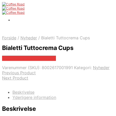
Forside
/
Nyheder
/
Bialetti Tuttocrema Cups
Bialetti Tuttocrema Cups
Bedste pris hos Proshop.dk
Varenummer (SKU):
8002617001991
Kategori:
Nyheder
Previous Product
Next Product
Beskrivelse
Yderligere information
Beskrivelse