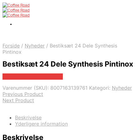
Forside
/
Nyheder
/
Bestiksæt 24 Dele Synthesis
Pintinox
Bestiksæt 24 Dele Synthesis Pintinox
Bedste pris hos Barlife.dk
Varenummer (SKU):
8007163139761
Kategori:
Nyheder
Previous Product
Next Product
Beskrivelse
Yderligere information
Beskrivelse