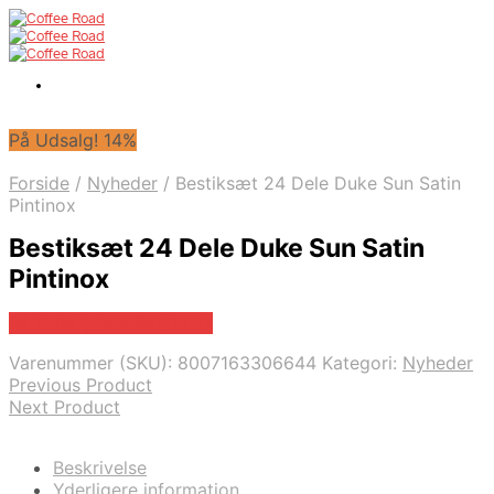
På Udsalg! 14%
Forside
/
Nyheder
/
Bestiksæt 24 Dele Duke Sun Satin
Pintinox
Bestiksæt 24 Dele Duke Sun Satin
Pintinox
På Udsalg hos Barlife.dk
Varenummer (SKU):
8007163306644
Kategori:
Nyheder
Previous Product
Next Product
Beskrivelse
Yderligere information